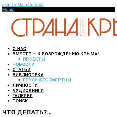
skip to Main Content
Меню
Pinterest
VK
Youtube
Github
О НАС
ВМЕСТЕ — К ВОЗРОЖДЕНИЮ КРЫМА!
ПРОЕКТЫ
НОВОСТИ
СТАТЬИ
БИБЛИОТЕКА
ГЕРОИ БЕССМЕРТНЫ
ЛИЧНОСТИ
АУДИОКНИГИ
ГАЛЕРЕЯ
ПОИСК
ЧТО ДЕЛАТЬ?…