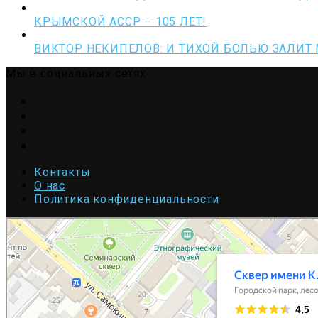
КРЫМСКОЙ АССР – 105 ЛЕТ!
ВИКТОР НЕКИПЕЛОВ: И ТИХОЙ БОЛЬЮ ЗАЛИТ
Мы в социальных сетях
Telegram
VK
OK
Youtube
Контакты
О нас
Политика конфиденциальности