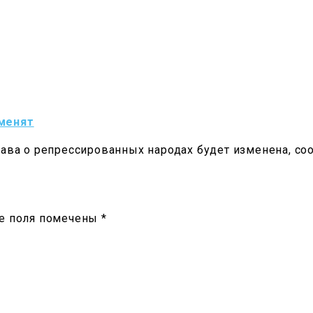
зменят
лава о репрессированных народах будет изменена, с
е поля помечены
*