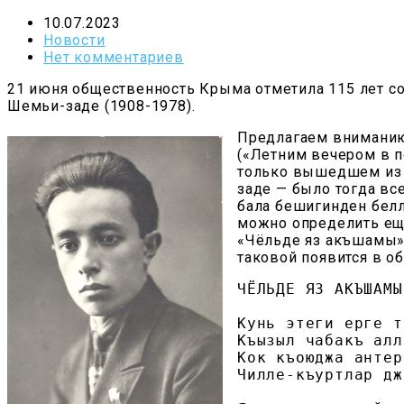
10.07.2023
Новости
Нет комментариев
21 июня общественность Крыма отметила 115 лет 
Шемьи-заде (1908-1978).
Предлагаем вниманию
(«Летним вечером в п
только вышедшем из 
заде — было тогда все
бала бешигинден белл
можно определить ещё
«Чёльде яз акъшамы» 
таковой появится в о
ЧЁЛЬДЕ ЯЗ АКЪШАМЫ

Кунь этеги ерге т
Къызыл чабакъ алл
Кок къоюджа антер
Чилле-къуртлар дж