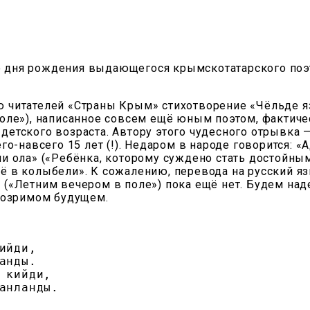
со дня рождения выдающегося крымскотатарского по
 читателей «Страны Крым» стихотворение «Чёльде 
оле»), написанное совсем ещё юным поэтом, фактичес
детского возраста. Автору этого чудесного отрывка
го-навсего 15 лет (!). Недаром в народе говорится: 
и ола» («Ребёнка, которому суждено стать достойны
 в колыбели». К сожалению, перевода на русский я
(«Летним вечером в поле») пока ещё нет. Будем наде
бозримом будущем.
ийди,

анды.

 кийди,

анланды.
