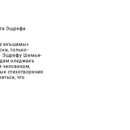
эта Эшрефа
яз акъшамы»
ки, только-
 — Эшрефу Шемьи-
«Адам оладжакъ
м человеком,
зык стихотворения
яться, что