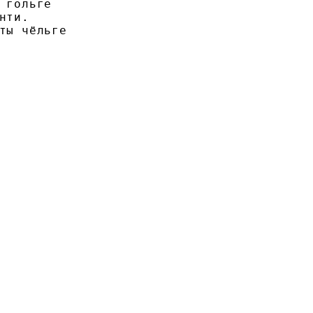
 гольге

нти.

ты чёльге
