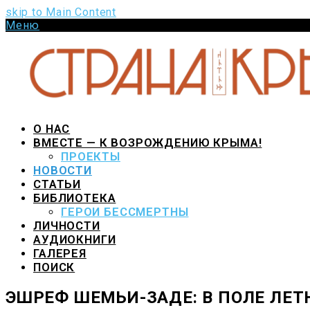
skip to Main Content
Меню
Pinterest
VK
Youtube
Github
О НАС
ВМЕСТЕ — К ВОЗРОЖДЕНИЮ КРЫМА!
ПРОЕКТЫ
НОВОСТИ
СТАТЬИ
БИБЛИОТЕКА
ГЕРОИ БЕССМЕРТНЫ
ЛИЧНОСТИ
АУДИОКНИГИ
ГАЛЕРЕЯ
ПОИСК
ЭШРЕФ ШЕМЬИ-ЗАДЕ: В ПОЛЕ ЛЕ