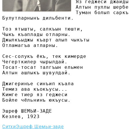
Яз геджеси джайды
Алтын пуллы шербе
Туман болып саркъ
Булутларнынъ дильбенти.

Тоз ятышты, салкъын тюшти,

Чыкъ къаплады отларны.

Джылкъыджы къарт алып чыкъты

Отламагъа атларны.

Сес-солукъ ёкъ, тек кимерде

Чегерткилер чырылдай.

Тосат-тосат талгъын ельмен

Алтын ашлыкъ шувулдай.

Джигеринъе синъип къала

Темиз ава къокъусы...

Кимге тиер яз геджеси

Бойле чёльнинъ юкъусы.

Эшреф ШЕМЬИ-ЗАДЕ

Кезлев, 1923
Ситхи
Эшреф Шемьи-заде