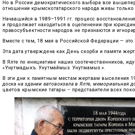
Но в России демократического выбора все вышепер
отношении крымскотатарского народа живы только 
Начавшийся в 1989–1991 гг. процесс восстановления
и продолжает находиться в оцепенении при юрисди
правосубъектности народов не признаются и игнори
Вместе с тем, 18 мая в Российской Федерации — эт
Эта дата утверждена как День скорби и памяти жер
В Ялте по инициативе наших соотечественников, идущ
«Унутмадыкъ. Унутмаймыз. Унутмамыз.».
В эти дни к памятным местам жертвам выселения 1
доска на здании автовокзала в Ялте, мемориальная д
цветов крымские татары – представители всех поко