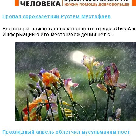
Пропал сорокалетний Рустем Мустафаев
Волонтёры поисково-спасательного отряда «ЛизаАл
Информации о его местонахождении нет с…
Прохладный апрель облегчил мусульманам пост