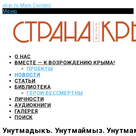
skip to Main Content
Меню
Pinterest
VK
Youtube
Github
О НАС
ВМЕСТЕ — К ВОЗРОЖДЕНИЮ КРЫМА!
ПРОЕКТЫ
НОВОСТИ
СТАТЬИ
БИБЛИОТЕКА
ГЕРОИ БЕССМЕРТНЫ
ЛИЧНОСТИ
АУДИОКНИГИ
ГАЛЕРЕЯ
ПОИСК
Унутмадыкъ. Унутмаймыз. Унутма